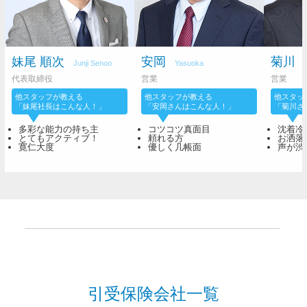
妹尾 順次
安岡
菊川
Junji Senoo
Yasuoka
代表取締役
営業
営業
他スタッフが教える
他スタッフが教える
他スタッ
「妹尾社長はこんな人！」
「安岡さんはこんな人！」
「菊川さ
多彩な能力の持ち主
コツコツ真面目
沈着冷
とてもアクティブ！
頼れる方
お洒落
寛仁大度
優しく几帳面
声が渋
引受保険会社一覧